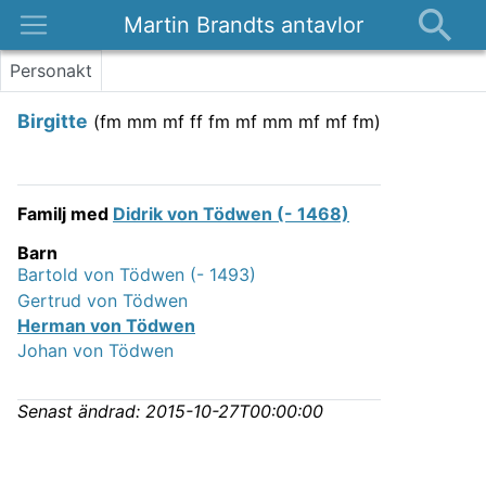
Martin Brandts antavlor
Platser
Personakt
Nyheter
Birgitte
(
fm mm mf ff fm mf mm mf mf fm
)
Om
Kontakt
Familj med
Didrik von Tödwen (- 1468)
Barn
Bartold von Tödwen (- 1493)
Gertrud von Tödwen
Herman von Tödwen
Johan von Tödwen
Senast ändrad:
2015-10-27T00:00:00