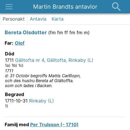
Martin Brandts antavlor
Platser
Personakt
Antavla
Karta
Nyheter
Bereta Olsdotter
(
fm fm ff fm fm m
)
Om
Far
:
Olof
Kontakt
Död
1711
Gälltofta nr 4, Gälltofta, Rinkaby (L)
1a) 1b) 1c)
1711
d: 31 Octobr begroffs Mattis Carlßopn,
och des hustru Bereta af GIältoffta.
som och lades i Backen.
Begravd
1711-10-31
Rinkaby (L)
1)
Familj med
Per Trulsson (- 1710)