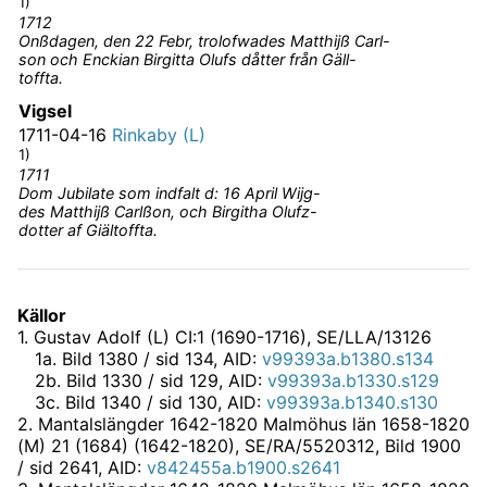
1)
1712
Onßdagen, den 22 Febr, trolofwades Matthijß Carl-
son och Enckian Birgitta Olufs dåtter från Gäll-
toffta.
Vigsel
1711-04-16
Rinkaby (L)
1)
1711
Dom Jubilate som indfalt d: 16 April Wijg-
des Matthijß Carlßon, och Birgitha Olufz-
dotter af Giältoffta.
Källor
1
.
Gustav Adolf (L) CI:1 (1690-1716), SE/LLA/13126
1
a
.
Bild 1380 / sid 134, AID:
v99393a.b1380.s134
2
b
.
Bild 1330 / sid 129, AID:
v99393a.b1330.s129
3
c
.
Bild 1340 / sid 130, AID:
v99393a.b1340.s130
2
.
Mantalslängder 1642-1820 Malmöhus län 1658-1820
(M) 21 (1684) (1642-1820), SE/RA/5520312
, Bild 1900
/ sid 2641, AID:
v842455a.b1900.s2641