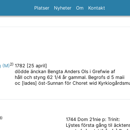
Platser
Nyheter
Om
Kontakt
2)
1782 [25 april]
g (M)
dödde änckan Bengta Anders Ols i Grefwie af
håll och styng 62 1/4 år gammal. Begrofs d 5 maii
oc [lades] öst-Sunnan för Choret wid Kyrkiogårdsm
3)
1744 Dom 21nie p: Trinit:
Lÿstes första gång til äckte