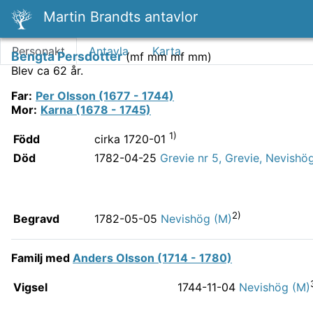
Martin Brandts antavlor
Personakt
Antavla
Karta
Bengta Persdotter
(
mf mm mf mm
)
Blev ca 62 år.
Far
:
Per Olsson (1677 - 1744)
Mor
:
Karna (1678 - 1745)
1)
Född
cirka 1720-01
Död
1782-04-25
Grevie nr 5, Grevie, Nevishö
2)
Begravd
1782-05-05
Nevishög (M)
Familj med
Anders Olsson (1714 - 1780)
Vigsel
1744-11-04
Nevishög (M)