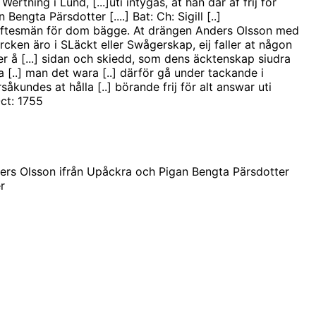
: Wertning i Lund, [...]uti intygas, at han där af frij för
engta Pärsdotter [....] Bat: Ch: Sigill [..]
öftesmän för dom bägge. At drängen Anders Olsson med
cken äro i SLäckt eller Swågerskap, eij faller at någon
r å [...] sidan och skiedd, som dens äcktenskap siudra
ka [..] man det wara [..] därför gå under tackande i
såkundes at hålla [..] börande frij för alt answar uti
ct: 1755
s Olsson ifrån Upåckra och Pigan Bengta Pärsdotter
er