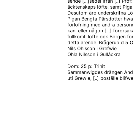
sende [...]sedel ifrån [..] Prof
äcktenskaps löfte, samt Pigan B
Desutom äro underskrifna L
Pigan Bengta Pärsdotter hwar
förlofning med andra persone
kan, eller någon [...] förorsa
fullkoml. löfte ock Borgen för
detta ärende. Brågerup d 5 O
Nils Ohlsson i Grefwie
Ohla Nilsson i Gullåckra
Dom: 25 p: Trinit
Sammanwigdes drängen Ander
uti Grewie, [..] boställe blifw