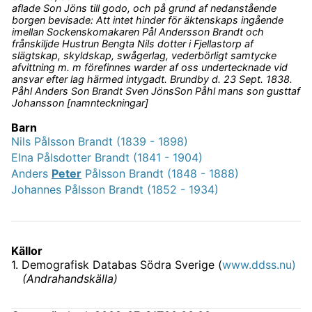
aflade Son Jöns till godo, och på grund af nedanstående
borgen bevisade: Att intet hinder för äktenskaps ingående
imellan Sockenskomakaren Pål Andersson Brandt och
frånskiljde Hustrun Bengta Nils dotter i Fjellastorp af
slägtskap, skyldskap, swågerlag, vederbörligt samtycke
afvittning m. m förefinnes warder af oss undertecknade vid
ansvar efter lag härmed intygadt. Brundby d. 23 Sept. 1838.
Påhl Anders Son Brandt Sven JönsSon Påhl mans son gusttaf
Johansson [namnteckningar]
Barn
Nils Pålsson Brandt (1839 - 1898)
Elna Pålsdotter Brandt (1841 - 1904)
Anders
Peter
Pålsson Brandt (1848 - 1888)
Johannes Pålsson Brandt (1852 - 1934)
Källor
1
.
Demografisk Databas Södra Sverige (
www.ddss.nu)
(
Andrahandskälla
)