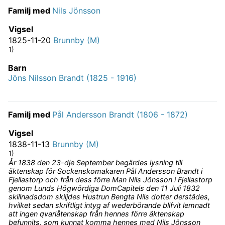
Familj med
Nils Jönsson
Vigsel
1825-11-20
Brunnby (M)
1)
Barn
Jöns Nilsson Brandt (1825 - 1916)
Familj med
Pål Andersson Brandt (1806 - 1872)
Vigsel
1838-11-13
Brunnby (M)
1)
År 1838 den 23-dje September begärdes lysning till
äktenskap för Sockenskomakaren Pål Andersson Brandt i
Fjellastorp och från dess förre Man Nils Jönsson i Fjellastorp
genom Lunds Högwördiga DomCapitels den 11 Juli 1832
skillnadsdom skiljdes Hustrun Bengta Nils dotter derstädes,
hvilket sedan skriftligt intyg af wederbörande blifvit lemnadt
att ingen qvarlåtenskap från hennes förre äktenskap
befunnits, som kunnat komma hennes med Nils Jönsson