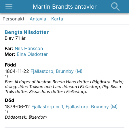
Martin Brandts antavlor
Platser
Personakt
Antavla
Karta
Nyheter
Bengta Nilsdotter
Om
Blev 71 år.
Kontakt
Far
:
Nils Hansson
Mor
:
Elna Olsdotter
Född
1804-11-22
Fjällastorp, Brunnby (M)
1)
Bars til dopet af hustrun Bereta Hans dotter i Rågåckra. Fadd;
dräng: Jöns Trulson och Lars Jönson i Fiellastorp, Pig: Sissa
Truls dotter, Sissa Jöns dotter i Fiellastorp.
Död
1876-06-12
Fjällastorp nr 1, Fjällastorp, Brunnby (M)
1)
Dödsorask: ålderdom