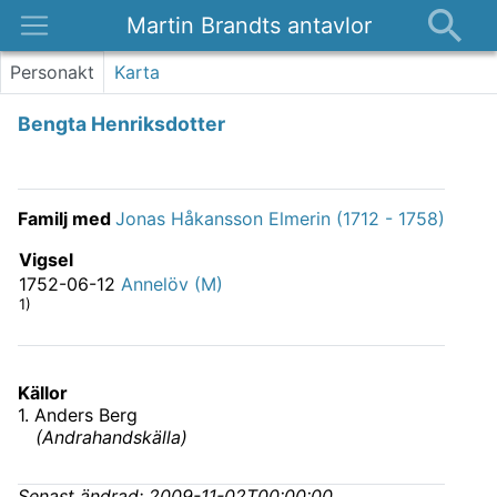
Martin Brandts antavlor
Platser
Personakt
Karta
Nyheter
Bengta Henriksdotter
Om
Kontakt
Familj med
Jonas Håkansson Elmerin (1712 - 1758)
Vigsel
1752-06-12
Annelöv (M)
1)
Källor
1
.
Anders Berg
(
Andrahandskälla
)
Senast ändrad:
2009-11-02T00:00:00