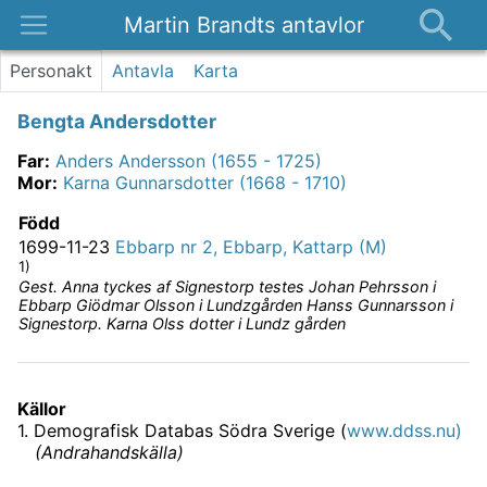
Martin Brandts antavlor
Platser
Personakt
Antavla
Karta
Nyheter
Bengta Andersdotter
Om
Far
:
Anders Andersson (1655 - 1725)
Kontakt
Mor
:
Karna Gunnarsdotter (1668 - 1710)
Född
1699-11-23
Ebbarp nr 2, Ebbarp, Kattarp (M)
1)
Gest. Anna tyckes af Signestorp testes Johan Pehrsson i
Ebbarp Giödmar Olsson i Lundzgården Hanss Gunnarsson i
Signestorp. Karna Olss dotter i Lundz gården
Källor
1
.
Demografisk Databas Södra Sverige (
www.ddss.nu)
(
Andrahandskälla
)