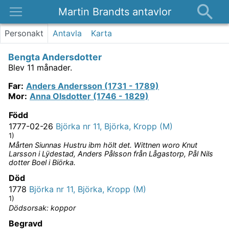
Martin Brandts antavlor
Platser
Personakt
Antavla
Karta
Nyheter
Bengta Andersdotter
Om
Blev 11 månader.
Kontakt
Far
:
Anders Andersson (1731 - 1789)
Mor
:
Anna Olsdotter (1746 - 1829)
Född
1777-02-26
Björka nr 11, Björka, Kropp (M)
1)
Mårten Siunnas Hustru ibm hölt det. Wittnen woro Knut
Larsson i Lÿdestad, Anders Pålsson från Lågastorp, Pål Nils
dotter Boel i Biörka.
Död
1778
Björka nr 11, Björka, Kropp (M)
1)
Dödsorsak: koppor
Begravd