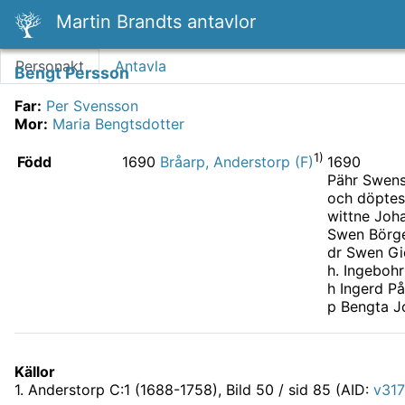
Martin Brandts antavlor
Personakt
Antavla
Bengt Persson
Far
:
Per Svensson
Mor
:
Maria Bengtsdotter
1)
Född
1690
1690
Bråarp, Anderstorp (F)
Pähr Swens
och döptes
wittne Joh
Swen Börge
dr Swen Gi
h. Ingebohr
h Ingerd På
p Bengta J
Källor
1
.
Anderstorp C:1 (1688-1758)
, Bild 50 / sid 85 (AID:
v317