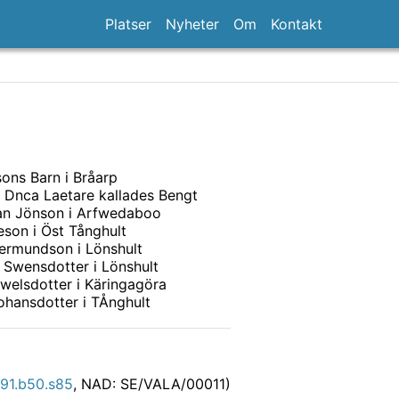
Platser
Nyheter
Om
Kontakt
ons Barn i Bråarp
 Dnca Laetare kallades Bengt
an Jönson i Arfwedaboo
son i Öst Tånghult
ermundson i Lönshult
 Swensdotter i Lönshult
welsdotter i Käringagöra
ohansdotter i TÅnghult
91.b50.s85
, NAD: SE/VALA/00011)