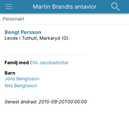
Martin Brandts antavlor
Platser
Personakt
Nyheter
Bengt Persson
Om
Levde i Tuthult, Markaryd (G).
Kontakt
Familj med
Elin Jacobsdotter
Barn
Jöns Bengtsson
Nils Bengtsson
Senast ändrad:
2015-09-20T00:00:00