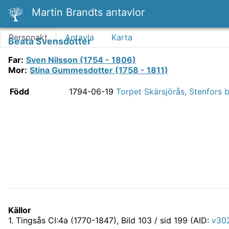
Martin Brandts antavlor
Personakt
Antavla
Karta
Beata Svensdotter
Far
:
Sven Nilsson (1754 - 1806)
Mor
:
Stina Gummesdotter (1758 - 1811)
Född
1794-06-19
Torpet Skärsjörås, Stenfors b
Källor
1
.
Tingsås CI:4a (1770-1847)
, Bild 103 / sid 199 (AID:
v302