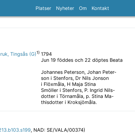
Platser
Nyheter
Om
Kontakt
1)
1794
ruk, Tingsås (G)
Jun 19 föddes och 22 döptes Beata
Johannes Peterson, Johan Peter-
son i Stenfors, Dr Nils Jonson
i Flöxmåla, H Maja Stina
Smöller i Stenfors, P. Ingrid Nils-
dotter i Törnamåla, p. Stina Ma-
thisdotter i Kroksjömåla.
13.b103.s199
, NAD: SE/VALA/00374)