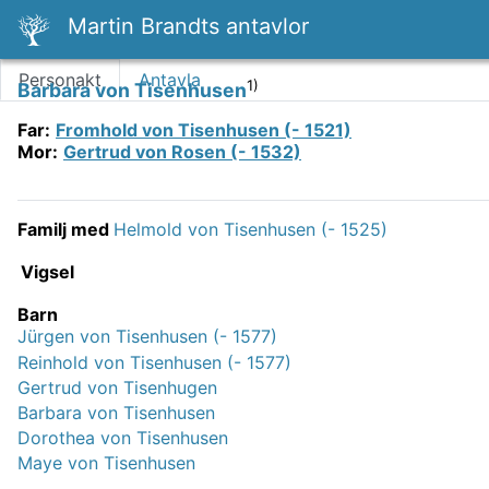
Martin Brandts antavlor
Personakt
Antavla
1)
Barbara von Tisenhusen
Far
:
Fromhold von Tisenhusen (- 1521)
Mor
:
Gertrud von Rosen (- 1532)
Familj med
Helmold von Tisenhusen (- 1525)
Vigsel
Barn
Jürgen von Tisenhusen (- 1577)
Reinhold von Tisenhusen (- 1577)
Gertrud von Tisenhugen
Barbara von Tisenhusen
Dorothea von Tisenhusen
Maye von Tisenhusen