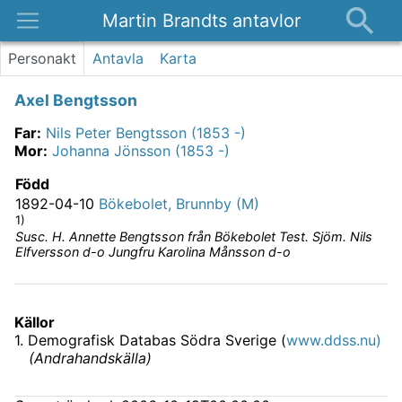
Martin Brandts antavlor
Platser
Personakt
Antavla
Karta
Nyheter
Axel Bengtsson
Om
Far
:
Nils Peter Bengtsson (1853 -)
Kontakt
Mor
:
Johanna Jönsson (1853 -)
Född
1892-04-10
Bökebolet, Brunnby (M)
1)
Susc. H. Annette Bengtsson från Bökebolet Test. Sjöm. Nils
Elfversson d-o Jungfru Karolina Månsson d-o
Källor
1
.
Demografisk Databas Södra Sverige (
www.ddss.nu)
(
Andrahandskälla
)