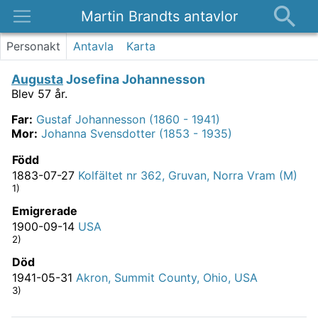
Martin Brandts antavlor
Platser
Personakt
Antavla
Karta
Nyheter
Augusta
Josefina Johannesson
Om
Blev 57 år.
Kontakt
Far
:
Gustaf Johannesson (1860 - 1941)
Mor
:
Johanna Svensdotter (1853 - 1935)
Född
1883-07-27
Kolfältet nr 362, Gruvan, Norra Vram (M)
1)
Emigrerade
1900-09-14
USA
2)
Död
1941-05-31
Akron, Summit County, Ohio, USA
3)