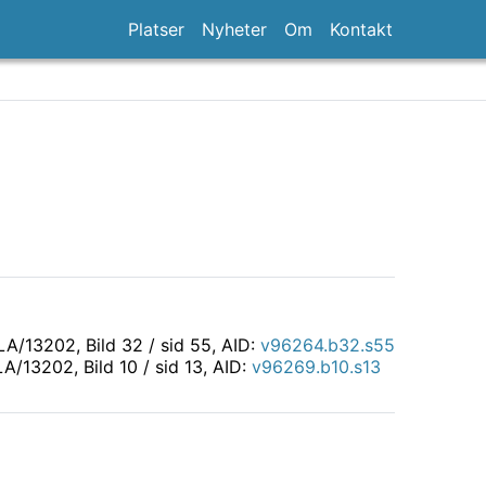
Platser
Nyheter
Om
Kontakt
LLA/13202
, Bild 32 / sid 55, AID:
v96264.b32.s55
LLA/13202
, Bild 10 / sid 13, AID:
v96269.b10.s13