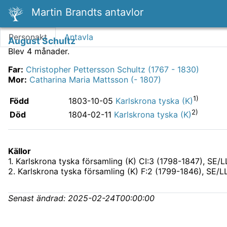
Martin Brandts antavlor
Personakt
Antavla
August Schultz
Blev 4 månader.
Far
:
Christopher Pettersson Schultz (1767 - 1830)
Mor
:
Catharina Maria Mattsson (- 1807)
1)
Född
1803-10-05
Karlskrona tyska (K)
2)
Död
1804-02-11
Karlskrona tyska (K)
Källor
1
.
Karlskrona tyska församling (K) CI:3 (1798-1847), SE/
2
.
Karlskrona tyska församling (K) F:2 (1799-1846), SE/
Senast ändrad:
2025-02-24T00:00:00