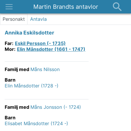
Martin Brandts antavlor
Platser
Personakt
Antavla
Nyheter
Annika Eskilsdotter
Om
Far
:
Eskil Persson (- 1735)
Kontakt
Mor
:
Elin Månsdotter (1661 - 1747)
Familj med
Måns Nilsson
Barn
Elin Månsdotter (1728 -)
Familj med
Måns Jonsson (- 1724)
Barn
Elisabet Månsdotter (1724 -)