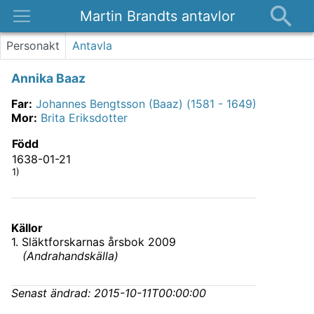
Martin Brandts antavlor
Platser
Personakt
Antavla
Nyheter
Annika Baaz
Om
Far
:
Johannes Bengtsson (Baaz) (1581 - 1649)
Kontakt
Mor
:
Brita Eriksdotter
Född
1638-01-21
1)
Källor
1
.
Släktforskarnas årsbok 2009
(
Andrahandskälla
)
Senast ändrad:
2015-10-11T00:00:00