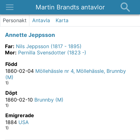
Martin Brandts antavlor
Platser
Personakt
Antavla
Karta
Nyheter
Annette Jeppsson
Om
Far
:
Nils Jeppsson (1817 - 1895)
Kontakt
Mor
:
Pernilla Svensdotter (1823 -)
Född
1860-02-04
Möllehässle nr 4, Möllehässle, Brunnby
(M)
1)
Döpt
1860-02-10
Brunnby (M)
1)
Emigrerade
1884
USA
1)