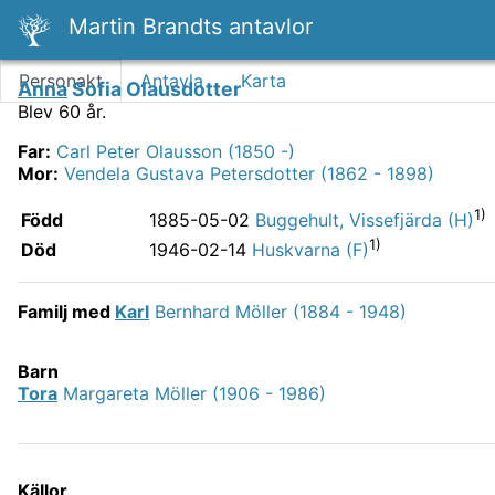
Martin Brandts antavlor
Personakt
Antavla
Karta
Anna
Sofia Olausdotter
Blev 60 år.
Far
:
Carl Peter Olausson (1850 -)
Mor
:
Vendela Gustava Petersdotter (1862 - 1898)
1)
Född
1885-05-02
Buggehult, Vissefjärda (H)
1)
Död
1946-02-14
Huskvarna (F)
Familj med
Karl
Bernhard Möller (1884 - 1948)
Barn
Tora
Margareta Möller (1906 - 1986)
Källor