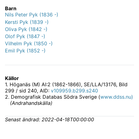
Barn
Nils Peter Pyk (1836 -)
Kersti Pyk (1839 -)
Oliva Pyk (1842 -)
Olof Pyk (1847 -)
Vilhelm Pyk (1850 -)
Emil Pyk (1852 -)
Källor
1
.
Höganäs (M) AI:2 (1862-1866), SE/LLA/13176
, Bild
299 / sid 240, AID:
v109959.b299.s240
2
.
Demografisk Databas Södra Sverige (
www.ddss.nu)
(
Andrahandskälla
)
Senast ändrad:
2022-04-18T00:00:00