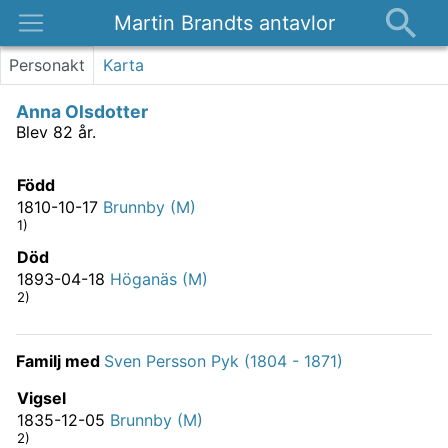
Martin Brandts antavlor
Platser
Personakt
Karta
Nyheter
Anna Olsdotter
Om
Blev 82 år.
Kontakt
Född
1810-10-17
Brunnby (M)
1)
Död
1893-04-18
Höganäs (M)
2)
Familj med
Sven Persson Pyk (1804 - 1871)
Vigsel
1835-12-05
Brunnby (M)
2)