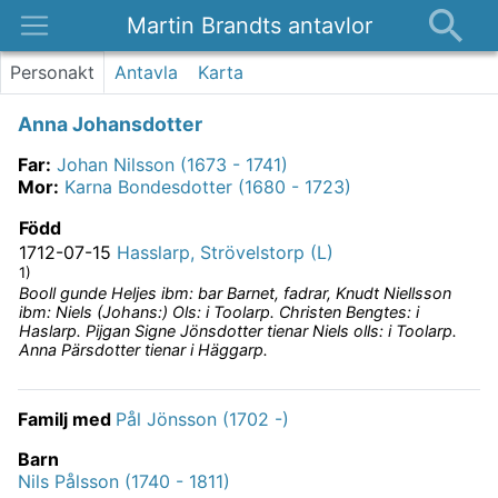
Martin Brandts antavlor
Platser
Personakt
Antavla
Karta
Nyheter
Anna Johansdotter
Om
Far
:
Johan Nilsson (1673 - 1741)
Kontakt
Mor
:
Karna Bondesdotter (1680 - 1723)
Född
1712-07-15
Hasslarp, Strövelstorp (L)
1)
Booll gunde Heljes ibm: bar Barnet, fadrar, Knudt Niellsson
ibm: Niels (Johans:) Ols: i Toolarp. Christen Bengtes: i
Haslarp. Pijgan Signe Jönsdotter tienar Niels olls: i Toolarp.
Anna Pärsdotter tienar i Häggarp.
Familj med
Pål Jönsson (1702 -)
Barn
Nils Pålsson (1740 - 1811)