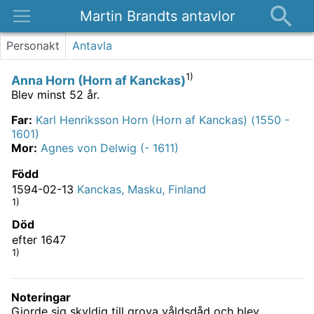
Martin Brandts antavlor
Platser
Personakt
Antavla
Nyheter
1)
Anna Horn (Horn af Kanckas)
Om
Blev minst 52 år.
Kontakt
Far
:
Karl Henriksson Horn (Horn af Kanckas) (1550 -
1601)
Mor
:
Agnes von Delwig (- 1611)
Född
1594-02-13
Kanckas, Masku, Finland
1)
Död
efter 1647
1)
Noteringar
Gjorde sig skyldig till grova våldsdåd och blev