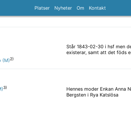
Platser
Nyheter
Om
Kontakt
Står 1843-02-30 i hsf men d
existerar, samt att det föds
2)
p (M)
3)
Hennes moder Enkan Anna Nil
M)
Bergsten i Rya Katslösa