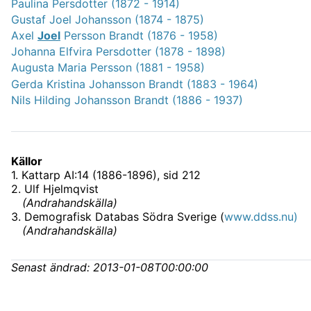
Paulina Persdotter (1872 - 1914)
Gustaf Joel Johansson (1874 - 1875)
Axel
Joel
Persson Brandt (1876 - 1958)
Johanna Elfvira Persdotter (1878 - 1898)
Augusta Maria Persson (1881 - 1958)
Gerda Kristina Johansson Brandt (1883 - 1964)
Nils Hilding Johansson Brandt (1886 - 1937)
Källor
1
.
Kattarp AI:14 (1886-1896)
, sid 212
2
.
Ulf Hjelmqvist
(
Andrahandskälla
)
3
.
Demografisk Databas Södra Sverige (
www.ddss.nu)
(
Andrahandskälla
)
Senast ändrad:
2013-01-08T00:00:00