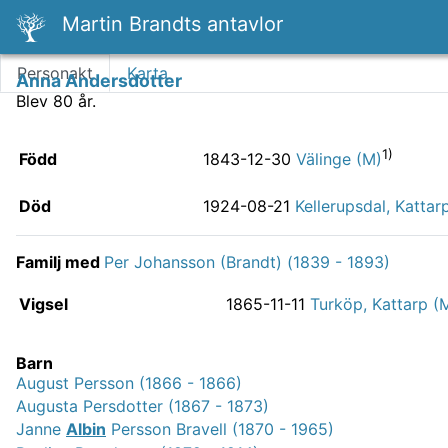
Martin Brandts antavlor
Personakt
Karta
Anna Andersdotter
Blev 80 år.
1)
Född
1843-12-30
Välinge (M)
Död
1924-08-21
Kellerupsdal, Kattar
Familj med
Per Johansson (Brandt) (1839 - 1893)
Vigsel
1865-11-11
Turköp, Kattarp (
Barn
August Persson (1866 - 1866)
Augusta Persdotter (1867 - 1873)
Janne
Albin
Persson Bravell (1870 - 1965)