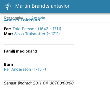
Martin Brandts antavlor
Personakt
Antavla
Anders Toldsson
Far
:
Told Persson (1643 - 1711)
Mor
:
Sissa Trulsdotter (- 1711)
Familj med
okänd
Barn
Per Andersson (1715 -)
Senast ändrad:
2011-04-30T00:00:00