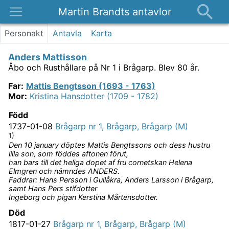
Martin Brandts antavlor
Platser
Personakt
Antavla
Karta
Nyheter
Anders Mattisson
Om
Åbo och Rusthållare på Nr 1 i Brågarp.
Blev 80 år.
Kontakt
Far
:
Mattis Bengtsson (1693 - 1763)
Mor
:
Kristina Hansdotter (1709 - 1782)
Född
1737-01-08
Brågarp nr 1, Brågarp, Brågarp (M)
1)
Den 10 january döptes Mattis Bengtssons och dess hustru
lilla son, som föddes aftonen förut,
han bars till det heliga dopet af fru cornetskan Helena
Elmgren och nämndes ANDERS.
Faddrar: Hans Persson i Gullåkra, Anders Larsson i Brågarp,
samt Hans Pers stifdotter
Ingeborg och pigan Kerstina Mårtensdotter.
Död
1817-01-27
Brågarp nr 1, Brågarp, Brågarp (M)