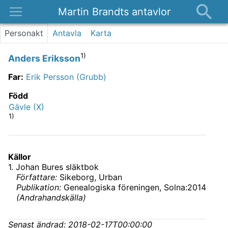
Martin Brandts antavlor
Platser
Personakt
Antavla
Karta
Nyheter
1)
Anders Eriksson
Om
Far
:
Erik Persson (Grubb)
Kontakt
Född
Gävle (X)
1)
Källor
1
.
Johan Bures släktbok
Författare:
Sikeborg, Urban
Publikation:
Genealogiska föreningen, Solna:2014
(
Andrahandskälla
)
Senast ändrad:
2018-02-17T00:00:00