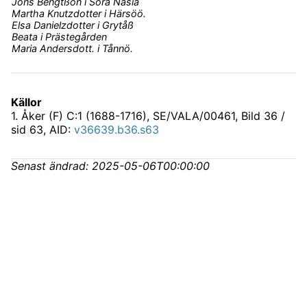
Jöns Bengtßon i Söra Näsia
Martha Knutzdotter i Härsöö.
Elsa Danielzdotter i Grytåß
Beata i Prästegården
Maria Andersdott. i Tånnö.
Källor
1
.
Åker (F) C:1 (1688-1716), SE/VALA/00461
, Bild 36 /
sid 63, AID:
v36639.b36.s63
Senast ändrad:
2025-05-06T00:00:00