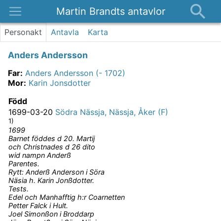
Martin Brandts antavlor
Platser
Personakt
Antavla
Karta
Nyheter
Anders Andersson
Om
Far
:
Anders Andersson (- 1702)
Kontakt
Mor
:
Karin Jonsdotter
Född
1699-03-20
Södra Nässja, Nässja, Åker (F)
1)
1699
Barnet föddes d 20. Martij
och Christnades d 26 dito
wid nampn Anderß
Parentes.
Rytt: Anderß Anderson i Söra
Näsia h. Karin Jonßdotter.
Tests.
Edel och Manhafftig h:r Coarnetten
Petter Falck i Hult.
Joel Simonßon i Broddarp