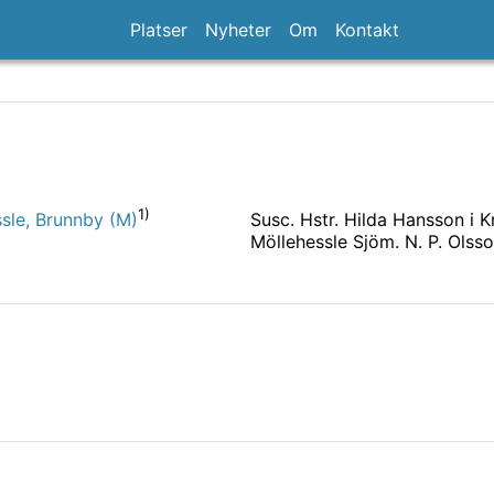
Platser
Nyheter
Om
Kontakt
1)
Susc. Hstr. Hilda Hansson i
ssle, Brunnby (M)
Möllehessle Sjöm. N. P. Olsso