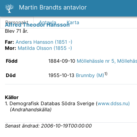
Martin Brandts antavlor
Personakt
Antavla
Karta
Alfred Theodor Hansson
Blev 71 år.
Far
:
Anders Hansson (1851 -)
Mor
:
Matilda Olsson (1855 -)
Född
1884-09-10
Möllehässle nr 5, Möllehä
1)
Död
1955-10-13
Brunnby (M)
Källor
1
.
Demografisk Databas Södra Sverige (
www.ddss.nu)
(
Andrahandskälla
)
Senast ändrad:
2006-10-19T00:00:00