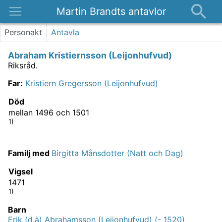
Martin Brandts antavlor
Platser
Personakt
Antavla
Nyheter
Abraham Kristiernsson (Leijonhufvud)
Om
Riksråd.
Kontakt
Far
:
Kristiern Gregersson (Leijonhufvud)
Död
mellan 1496 och 1501
1)
Familj med
Birgitta Månsdotter (Natt och Dag)
Vigsel
1471
1)
Barn
Erik (d.ä) Abrahamsson (Leijonhufvud) (- 1520)