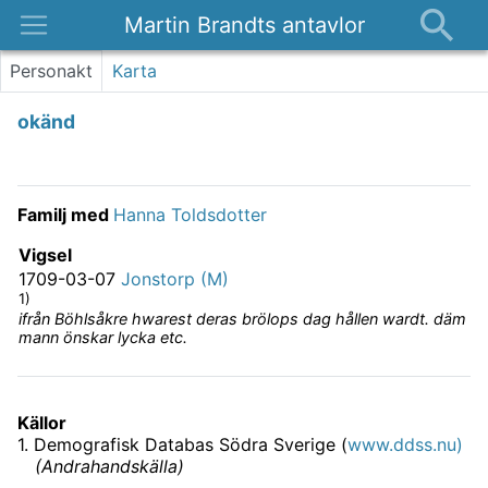
Martin Brandts antavlor
Platser
Personakt
Karta
Nyheter
okänd
Om
Kontakt
Familj med
Hanna Toldsdotter
Vigsel
1709-03-07
Jonstorp (M)
1)
ifrån Böhlsåkre hwarest deras brölops dag hållen wardt. däm
mann önskar lycka etc.
Källor
1
.
Demografisk Databas Södra Sverige (
www.ddss.nu)
(
Andrahandskälla
)