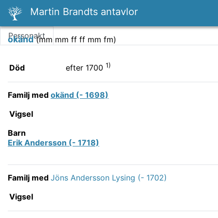
Martin Brandts antavlor
Personakt
okänd
(
mm mm ff ff mm fm
)
1)
Död
efter 1700
Familj med
okänd (- 1698)
Vigsel
Barn
Erik Andersson (- 1718)
Familj med
Jöns Andersson Lysing (- 1702)
Vigsel