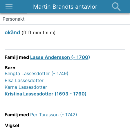
Martin Brandts antavlor
Platser
Personakt
Nyheter
okänd
(
ff ff mm fm m
)
Om
Kontakt
Familj med
Lasse Andersson (- 1700)
Barn
Bengta Lassesdotter (- 1749)
Elsa Lassesdotter
Karna Lassesdotter
Kristina Lassesdotter (1693 - 1760)
Familj med
Per Turasson (- 1742)
Vigsel