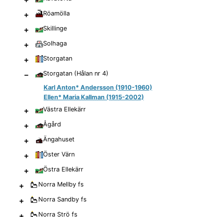
+
Röamölla
+
Skillinge
+
Solhaga
+
Storgatan
−
Storgatan (Hålan nr 4)
Karl Anton* Andersson (1910-1960)
Ellen* Maria Kallman (1915-2002)
+
Västra Ellekärr
+
Ågård
+
Ängahuset
+
Öster Värn
+
Östra Ellekärr
+
Norra Mellby
fs
+
Norra Sandby
fs
+
Norra Strö
fs