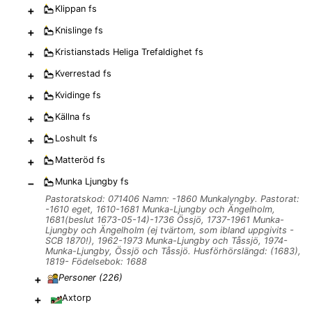
+
Klippan
fs
+
Knislinge
fs
+
Kristianstads Heliga Trefaldighet
fs
+
Kverrestad
fs
+
Kvidinge
fs
+
Källna
fs
+
Loshult
fs
+
Matteröd
fs
−
Munka Ljungby
fs
Pastoratskod: 071406 Namn: -1860 Munkalyngby. Pastorat:
-1610 eget, 1610-1681 Munka-Ljungby och Ängelholm,
1681(beslut 1673-05-14)-1736 Össjö, 1737-1961 Munka-
Ljungby och Ängelholm (ej tvärtom, som ibland uppgivits -
SCB 1870!), 1962-1973 Munka-Ljungby och Tåssjö, 1974-
Munka-Ljungby, Össjö och Tåssjö. Husförhörslängd: (1683),
1819- Födelsebok: 1688
+
Personer (
226
)
+
Axtorp