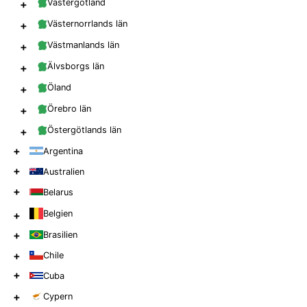
+
Västergötland
+
Västernorrlands län
+
Västmanlands län
+
Älvsborgs län
+
Öland
+
Örebro län
+
Östergötlands län
+
Argentina
+
Australien
+
Belarus
Belgien
+
+
Brasilien
+
Chile
+
Cuba
+
Cypern