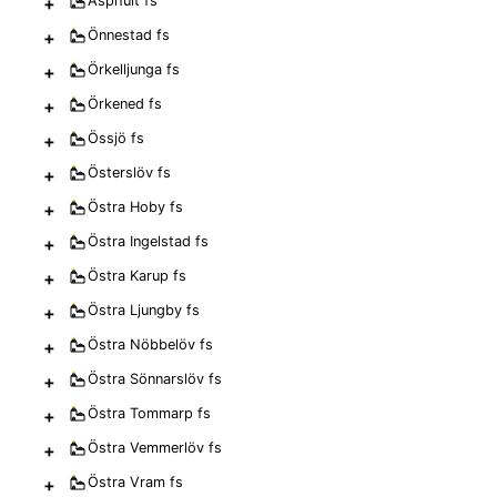
+
Äsphult
fs
+
Önnestad
fs
+
Örkelljunga
fs
+
Örkened
fs
+
Össjö
fs
+
Österslöv
fs
+
Östra Hoby
fs
+
Östra Ingelstad
fs
+
Östra Karup
fs
+
Östra Ljungby
fs
+
Östra Nöbbelöv
fs
+
Östra Sönnarslöv
fs
+
Östra Tommarp
fs
+
Östra Vemmerlöv
fs
+
Östra Vram
fs