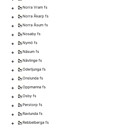
+
Norra Vram
fs
+
Norra Åkarp
fs
+
Norra Åsum
fs
+
Nosaby
fs
+
Nymö
fs
+
Näsum
fs
+
Nävlinge
fs
+
Oderljunga
fs
+
Onslunda
fs
+
Oppmanna
fs
+
Osby
fs
+
Perstorp
fs
+
Ravlunda
fs
+
Rebbelberga
fs