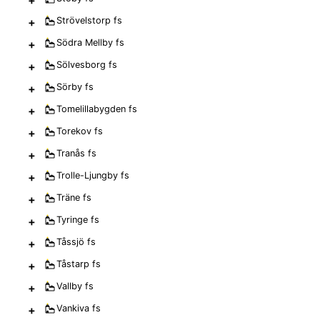
+
Strövelstorp
fs
+
Södra Mellby
fs
+
Sölvesborg
fs
+
Sörby
fs
+
Tomelillabygden
fs
+
Torekov
fs
+
Tranås
fs
+
Trolle-Ljungby
fs
+
Träne
fs
+
Tyringe
fs
+
Tåssjö
fs
+
Tåstarp
fs
+
Vallby
fs
+
Vankiva
fs