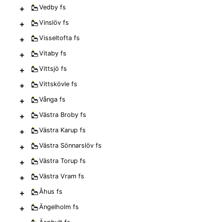
+
Vedby
fs
+
Vinslöv
fs
+
Visseltofta
fs
+
Vitaby
fs
+
Vittsjö
fs
+
Vittskövle
fs
+
Vånga
fs
+
Västra Broby
fs
+
Västra Karup
fs
+
Västra Sönnarslöv
fs
+
Västra Torup
fs
+
Västra Vram
fs
+
Åhus
fs
+
Ängelholm
fs