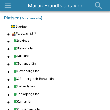
Martin Brandts antavlor
Platser
Platser
(
)
Minimera alla
Nyheter
−
Sverige
Om
+
Personer (
31
)
Kontakt
+
Blekinge
+
Blekinge län
+
Dalsland
+
Gotlands län
+
Gävleborgs län
+
Göteborg och Bohus län
+
Hallands län
+
Jönköpings län
+
Kalmar län
+
Kopparbergs län