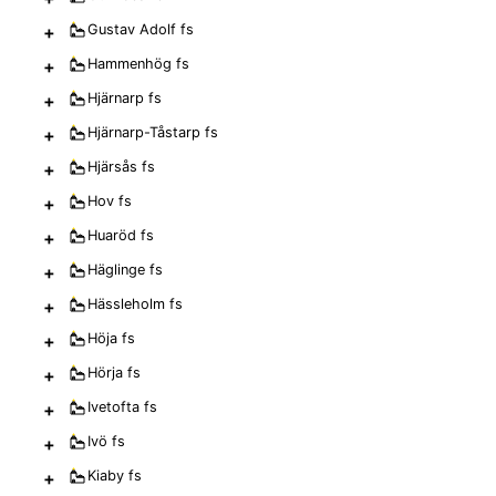
+
Gustav Adolf
fs
+
Hammenhög
fs
+
Hjärnarp
fs
+
Hjärnarp-Tåstarp
fs
+
Hjärsås
fs
+
Hov
fs
+
Huaröd
fs
+
Häglinge
fs
+
Hässleholm
fs
+
Höja
fs
+
Hörja
fs
+
Ivetofta
fs
+
Ivö
fs
+
Kiaby
fs