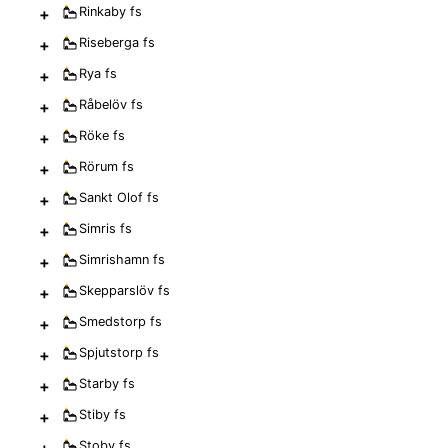
+
Rinkaby
fs
+
Riseberga
fs
+
Rya
fs
+
Råbelöv
fs
+
Röke
fs
+
Rörum
fs
+
Sankt Olof
fs
+
Simris
fs
+
Simrishamn
fs
+
Skepparslöv
fs
+
Smedstorp
fs
+
Spjutstorp
fs
+
Starby
fs
+
Stiby
fs
+
Stoby
fs