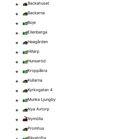
+
Backahuset
+
Backarna
+
Boje
+
Ellenberga
+
Heagården
+
Hillarp
+
Hunseröd
+
Kroppåkra
+
Kullarna
+
Kyrkogatan 4
+
Munka Ljungby
+
Nya Axtorp
+
Nymölla
+
Promhus
+
Rävatofta