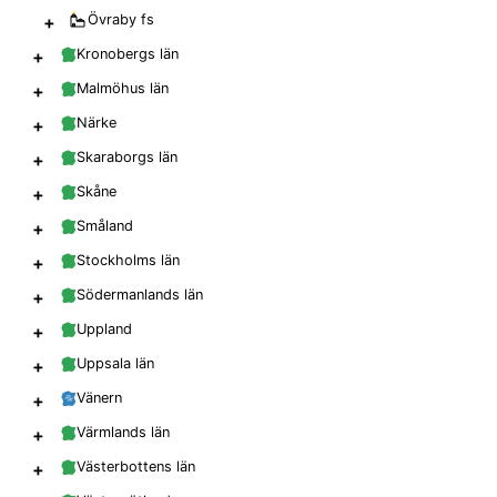
+
Övraby
fs
+
Kronobergs län
+
Malmöhus län
+
Närke
+
Skaraborgs län
+
Skåne
+
Småland
+
Stockholms län
+
Södermanlands län
+
Uppland
+
Uppsala län
+
Vänern
+
Värmlands län
+
Västerbottens län