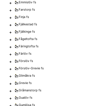
+
Emmislöv
fs
+
Farstorp
fs
+
Finja
fs
+
Fjälkestad
fs
+
Fjälkinge
fs
+
Fågeltofta
fs
+
Färingtofta
fs
+
Färlöv
fs
+
Förslöv
fs
+
Förslöv-Grevie
fs
+
Glimåkra
fs
+
Grevie
fs
+
Gråmanstorp
fs
+
Gualöv
fs
+
Gumlösa
fs