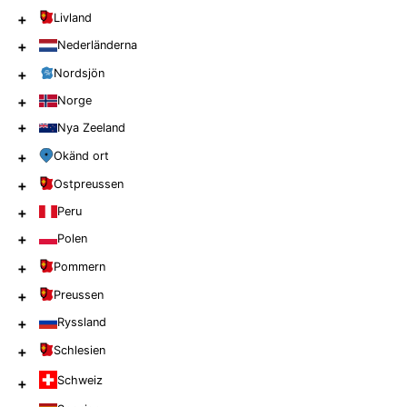
+
Livland
+
Nederländerna
+
Nordsjön
+
Norge
+
Nya Zeeland
+
Okänd ort
+
Ostpreussen
+
Peru
+
Polen
+
Pommern
+
Preussen
+
Ryssland
+
Schlesien
Schweiz
+