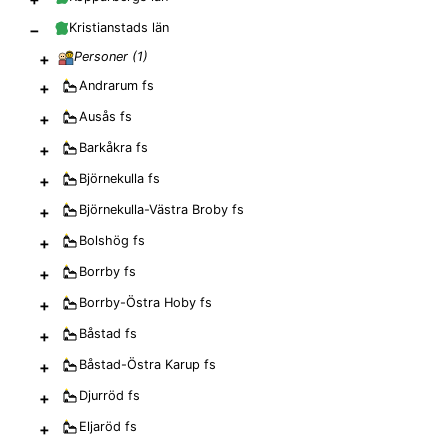
−
Kristianstads län
+
Personer (
1
)
+
Andrarum
fs
+
Ausås
fs
+
Barkåkra
fs
+
Björnekulla
fs
+
Björnekulla-Västra Broby
fs
+
Bolshög
fs
+
Borrby
fs
+
Borrby-Östra Hoby
fs
+
Båstad
fs
+
Båstad-Östra Karup
fs
+
Djurröd
fs
+
Eljaröd
fs