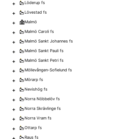
+
Löderup
fs
+
Lövestad
fs
+
Malmö
+
Malmö Caroli
fs
+
Malmö Sankt Johannes
fs
+
Malmö Sankt Pauli
fs
+
Malmö Sankt Petri
fs
+
Möllevången-Sofielund
fs
+
Mörarp
fs
+
Nevishög
fs
+
Norra Nöbbelöv
fs
+
Norra Skrävlinge
fs
+
Norra Vram
fs
+
Ottarp
fs
+
Raus
fs