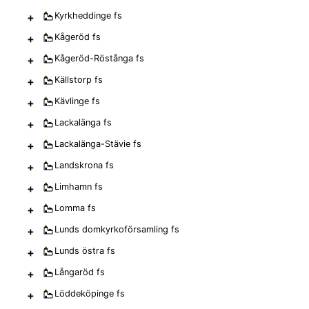
+
Kyrkheddinge
fs
+
Kågeröd
fs
+
Kågeröd-Röstånga
fs
+
Källstorp
fs
+
Kävlinge
fs
+
Lackalänga
fs
+
Lackalänga-Stävie
fs
+
Landskrona
fs
+
Limhamn
fs
+
Lomma
fs
+
Lunds domkyrkoförsamling
fs
+
Lunds östra
fs
+
Långaröd
fs
+
Löddeköpinge
fs