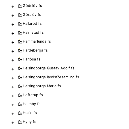
+
Gödelöv
fs
+
Görslöv
fs
+
Hallaröd
fs
+
Halmstad
fs
+
Hammarlunda
fs
+
Hardeberga
fs
+
Harlösa
fs
+
Helsingborgs Gustav Adolf
fs
+
Helsingborgs landsförsamling
fs
+
Helsingborgs Maria
fs
+
Hofterup
fs
+
Holmby
fs
+
Husie
fs
+
Hyby
fs