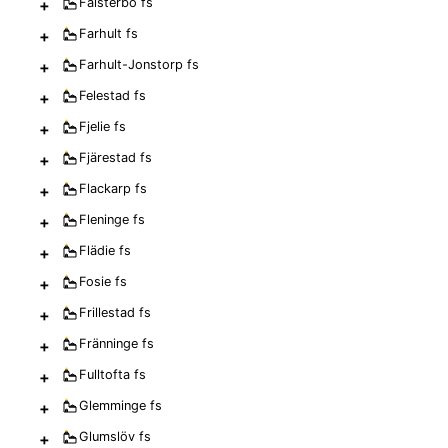
+
Falsterbo
fs
+
Farhult
fs
+
Farhult-Jonstorp
fs
+
Felestad
fs
+
Fjelie
fs
+
Fjärestad
fs
+
Flackarp
fs
+
Fleninge
fs
+
Flädie
fs
+
Fosie
fs
+
Frillestad
fs
+
Fränninge
fs
+
Fulltofta
fs
+
Glemminge
fs
+
Glumslöv
fs