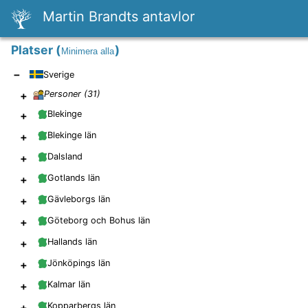
Martin Brandts antavlor
Platser
(
)
Minimera alla
−
Sverige
+
Personer (
31
)
+
Blekinge
+
Blekinge län
+
Dalsland
+
Gotlands län
+
Gävleborgs län
+
Göteborg och Bohus län
+
Hallands län
+
Jönköpings län
+
Kalmar län
+
Kopparbergs län