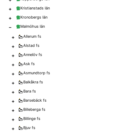
+
Kristianstads län
+
Kronobergs län
−
Malmöhus län
+
Allerum
fs
+
Alstad
fs
+
Annelöv
fs
+
Ask
fs
+
Asmundtorp
fs
+
Balkåkra
fs
+
Bara
fs
+
Barsebäck
fs
+
Billeberga
fs
+
Billinge
fs
+
Bjuv
fs