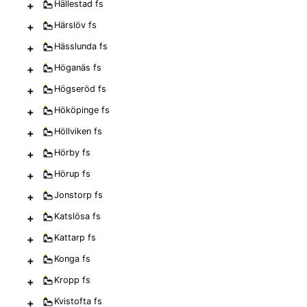
+
Hällestad
fs
+
Härslöv
fs
+
Hässlunda
fs
+
Höganäs
fs
+
Högseröd
fs
+
Hököpinge
fs
+
Höllviken
fs
+
Hörby
fs
+
Hörup
fs
+
Jonstorp
fs
+
Katslösa
fs
+
Kattarp
fs
+
Konga
fs
+
Kropp
fs
+
Kvistofta
fs