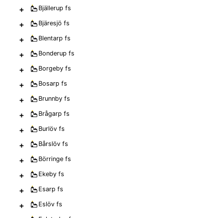
+
Bjällerup
fs
+
Bjäresjö
fs
+
Blentarp
fs
+
Bonderup
fs
+
Borgeby
fs
+
Bosarp
fs
+
Brunnby
fs
+
Brågarp
fs
+
Burlöv
fs
+
Bårslöv
fs
+
Börringe
fs
+
Ekeby
fs
+
Esarp
fs
+
Eslöv
fs