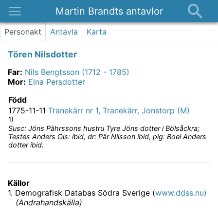
Martin Brandts antavlor
Platser
Personakt
Antavla
Karta
Nyheter
Tören Nilsdotter
Om
Far
:
Nils Bengtsson (1712 - 1785)
Kontakt
Mor
:
Elna Persdotter
Född
1775-11-11
Tranekärr nr 1, Tranekärr, Jonstorp (M)
1)
Susc: Jöns Pährssons hustru Tyre Jöns dotter i Bölsåckra;
Testes Anders Ols: ibid, dr: Pär Nilsson ibid, pig: Boel Anders
dotter ibid.
Källor
1
.
Demografisk Databas Södra Sverige (
www.ddss.nu)
(
Andrahandskälla
)