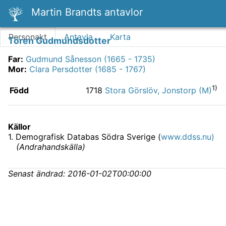
Martin Brandts antavlor
Personakt
Antavla
Karta
Tören Gudmundsdotter
Far
:
Gudmund Sånesson (1665 - 1735)
Mor
:
Clara Persdotter (1685 - 1767)
1)
Född
1718
Stora Görslöv, Jonstorp (M)
Källor
1
.
Demografisk Databas Södra Sverige (
www.ddss.nu)
(
Andrahandskälla
)
Senast ändrad:
2016-01-02T00:00:00