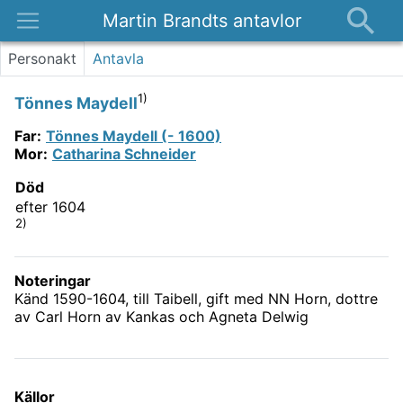
Martin Brandts antavlor
Platser
Personakt
Antavla
Nyheter
1)
Tönnes Maydell
Om
Far
:
Tönnes Maydell (- 1600)
Kontakt
Mor
:
Catharina Schneider
Död
efter 1604
2)
Noteringar
Känd 1590-1604, till Taibell, gift med NN Horn, dottre
av Carl Horn av Kankas och Agneta Delwig
Källor