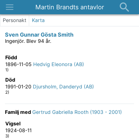
Martin Brandts antavlor
Platser
Personakt
Karta
Nyheter
Sven Gunnar Gösta Smith
Om
Ingenjör.
Blev 94 år.
Kontakt
Född
1896-11-05
Hedvig Eleonora (AB)
1)
Död
1991-01-20
Djursholm, Danderyd (AB)
2)
Familj med
Gertrud Gabriella Rooth (1903 - 2001)
Vigsel
1924-08-11
3)