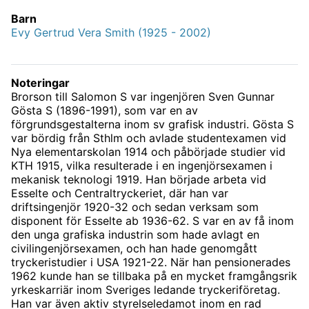
Barn
Evy Gertrud Vera Smith (1925 - 2002)
Noteringar
Brorson till Salomon S var ingenjören Sven Gunnar
Gösta S (1896-1991), som var en av
förgrundsgestalterna inom sv grafisk industri. Gösta S
var bördig från Sthlm och avlade studentexamen vid
Nya elementarskolan 1914 och påbörjade studier vid
KTH 1915, vilka resulterade i en ingenjörsexamen i
mekanisk teknologi 1919. Han började arbeta vid
Esselte och Centraltryckeriet, där han var
driftsingenjör 1920-32 och sedan verksam som
disponent för Esselte ab 1936-62. S var en av få inom
den unga grafiska industrin som hade avlagt en
civilingenjörsexamen, och han hade genomgått
tryckeristudier i USA 1921-22. När han pensionerades
1962 kunde han se tillbaka på en mycket framgångsrik
yrkeskarriär inom Sveriges ledande tryckeriföretag.
Han var även aktiv styrelseledamot inom en rad