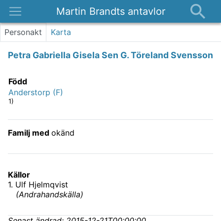
Martin Brandts antavlor
Platser
Personakt
Karta
Nyheter
Petra Gabriella Gisela Sen G. Töreland Svensson
Om
Kontakt
Född
Anderstorp (F)
1)
Familj med
okänd
Källor
1
.
Ulf Hjelmqvist
(
Andrahandskälla
)
Senast ändrad:
2015-12-21T00:00:00