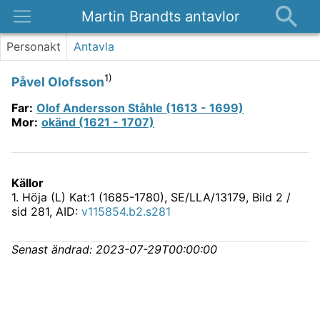
Martin Brandts antavlor
Platser
Personakt
Antavla
Nyheter
1)
Påvel Olofsson
Om
Far
:
Olof Andersson Ståhle (1613 - 1699)
Kontakt
Mor
:
okänd (1621 - 1707)
Källor
1
.
Höja (L) Kat:1 (1685-1780), SE/LLA/13179
, Bild 2 /
sid 281, AID:
v115854.b2.s281
Senast ändrad:
2023-07-29T00:00:00