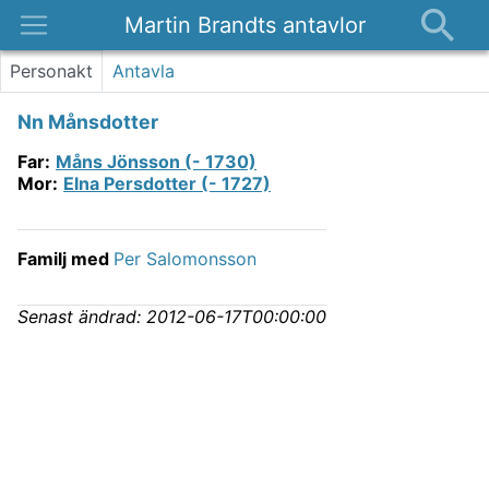
Martin Brandts antavlor
Platser
Personakt
Antavla
Nyheter
Nn Månsdotter
Om
Far
:
Måns Jönsson (- 1730)
Kontakt
Mor
:
Elna Persdotter (- 1727)
Familj med
Per Salomonsson
Senast ändrad:
2012-06-17T00:00:00