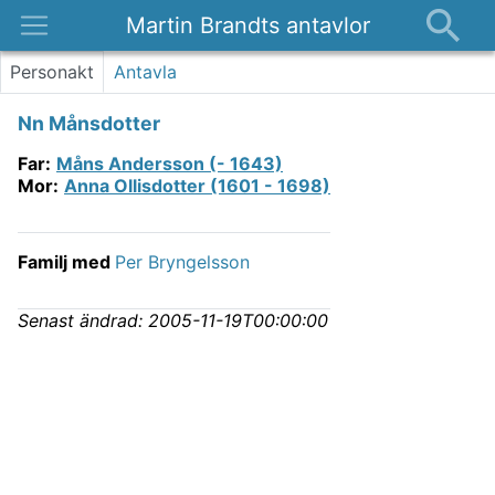
Martin Brandts antavlor
Platser
Personakt
Antavla
Nyheter
Nn Månsdotter
Om
Far
:
Måns Andersson (- 1643)
Kontakt
Mor
:
Anna Ollisdotter (1601 - 1698)
Familj med
Per Bryngelsson
Senast ändrad:
2005-11-19T00:00:00