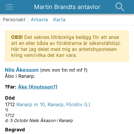
Martin Brandts antavlor
Platser
Personakt
Antavla
Karta
Nyheter
OBS!
Det saknas tillräckliga belägg för att anse
Om
att en eller båda av föräldrarna är säkerställd(a).
Kontakt
Här har jag delat med mig av arbetshypotesen
kring vem/vilka det
kan
vara.
Nils Åkesson
(
mm mm fm mf mf f
)
Åbo i Ranarp.
?Far
:
Åke (Knutsson?)
Död
1712
Ranarp nr 10, Ranarp, Förslöv (L)
1)
1712
d: 5 Octobr Niels Åkason i Ranarp
Begravd