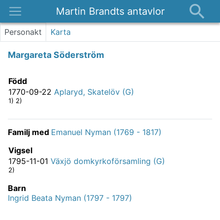
Martin Brandts antavlor
Platser
Personakt
Karta
Nyheter
Margareta Söderström
Om
Kontakt
Född
1770-09-22
Aplaryd, Skatelöv (G)
1) 2)
Familj med
Emanuel Nyman (1769 - 1817)
Vigsel
1795-11-01
Växjö domkyrkoförsamling (G)
2)
Barn
Ingrid Beata Nyman (1797 - 1797)