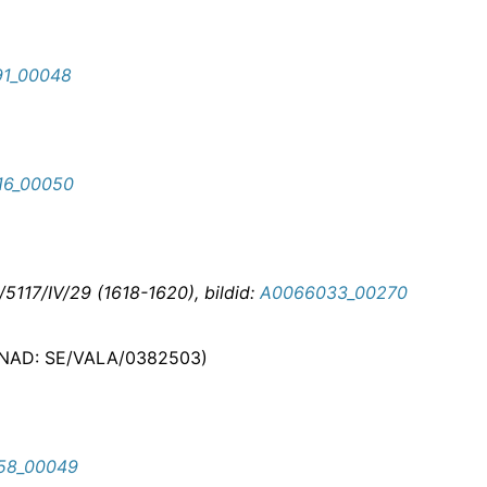
1_00048
16_00050
5117/IV/29 (1618-1620), bildid:
A0066033_00270
 NAD: SE/VALA/0382503)
58_00049