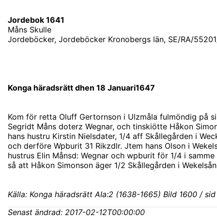
Jordebok 1641
Måns Skulle
Jordeböcker, Jordeböcker Kronobergs län, SE/RA/55201/
Konga häradsrätt dhen 18 Januari1647
Kom för retta Oluff Gertornson i Ulzmåla fulmöndig på si
Segridt Måns doterz Wegnar, och tinskiötte Håkon Simo
hans hustru Kirstin Nielsdater, 1/4 aff Skållegården i We
och derföre Wpburit 31 Rikzdlr. Jtem hans Olson i Wekel
hustrus Elin Månsd: Wegnar och wpburit för 1/4 i samme 
så att Håkon Simonson äger 1/2 Skållegården i Wekelsån
Källa: Konga häradsrätt AIa:2 (1638-1665) Bild 1600 / si
Senast ändrad:
2017-02-12T00:00:00