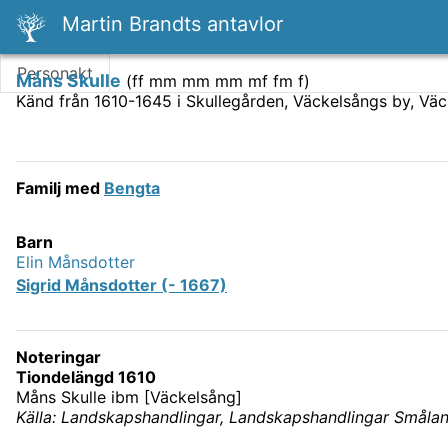
Martin Brandts antavlor
Personakt
Måns Skulle
(
ff mm mm mm mf fm f
)
Känd från 1610-1645 i Skullegården, Väckelsångs by, Väc
Familj med
Bengta
Barn
Elin Månsdotter
Sigrid Månsdotter (- 1667)
Noteringar
Tiondelängd 1610
Måns Skulle ibm [Väckelsång]
Källa: Landskapshandlingar, Landskapshandlingar Småland