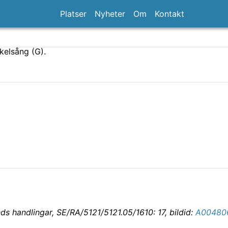
Platser
Nyheter
Om
Kontakt
kelsång (G).
s handlingar, SE/RA/5121/5121.05/1610: 17, bildid:
A00480