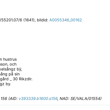
55201.07/6 (1641), bildid:
A0055346_00162
n hustrus
nson, och
ckelsångz bÿ,
sång på sin
gård _ 30 Rikzdlr.
gz by.
d 156 (AID:
v393339.b1600.s156
, NAD: SE/VALA/01554)