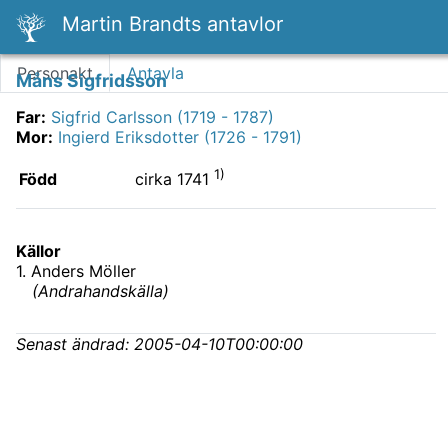
Martin Brandts antavlor
Personakt
Antavla
Måns Sigfridsson
Far
:
Sigfrid Carlsson (1719 - 1787)
Mor
:
Ingierd Eriksdotter (1726 - 1791)
1)
Född
cirka 1741
Källor
1
.
Anders Möller
(
Andrahandskälla
)
Senast ändrad:
2005-04-10T00:00:00