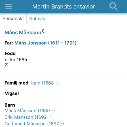
Martin Brandts antavlor
Platser
Personakt
Antavla
Nyheter
1)
Måns Månsson
Om
Far
:
Måns Jonsson (1611 - 1701)
Kontakt
Född
cirka 1665
2)
Familj med
Karin (1668 -)
Vigsel
Barn
Måns Månsson (1689 -)
Erik Månsson (1692 -)
Gudmund Månsson (1697 -)