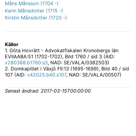
Måns Månsson (1704 -)
Karin Månsdotter (1715 -)
Kirstin Månsdotter (1720 -)
Källor
1
.
Göta Hovrätt - Advokatfiskalen Kronobergs län
EVIIAABA:51 (1702-1702)
, Bild 1760 / sid 3 (AID:
v280388.b1760.s3
, NAD: SE/VALA/0382503)
2
.
Domkapitlet i Växjö FII:13 (1695-1699)
, Bild 40 / sid
107 (AID:
v42025.b40.s107
, NAD: SE/VALA/00507)
Senast ändrad:
2017-03-15T00:00:00