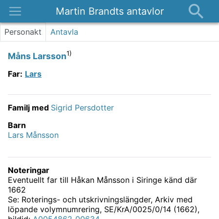
Martin Brandts antavlor
Platser
Personakt
Antavla
Nyheter
1)
Måns Larsson
Om
Far
:
Lars
Kontakt
Familj med
Sigrid Persdotter
Barn
Lars Månsson
Noteringar
Eventuellt far till Håkan Månsson i Siringe känd där
1662
Se: Roterings- och utskrivningslängder, Arkiv med
löpande volymnumrering, SE/KrA/0025/0/14 (1662),
bildid:
A0054862_00634