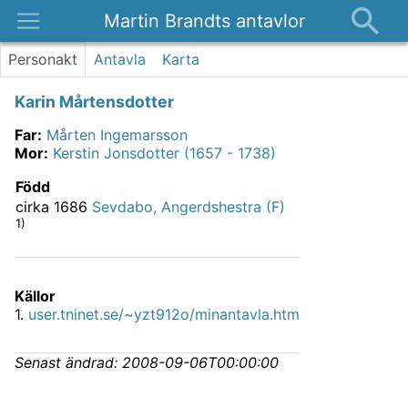
Martin Brandts antavlor
Platser
Personakt
Antavla
Karta
Nyheter
Karin Mårtensdotter
Om
Far
:
Mårten Ingemarsson
Kontakt
Mor
:
Kerstin Jonsdotter (1657 - 1738)
Född
cirka 1686
Sevdabo, Angerdshestra (F)
1)
Källor
1
.
user.tninet.se/~yzt912o/minantavla.htm
Senast ändrad:
2008-09-06T00:00:00