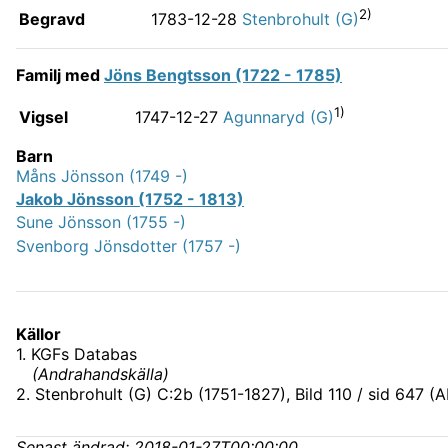
2)
Begravd
1783-12-28
Stenbrohult (G)
Familj med
Jöns Bengtsson (1722 - 1785)
1)
Vigsel
1747-12-27
Agunnaryd (G)
Barn
Måns Jönsson (1749 -)
Jakob Jönsson (1752 - 1813)
Sune Jönsson (1755 -)
Svenborg Jönsdotter (1757 -)
Källor
1
.
KGFs Databas
(
Andrahandskälla
)
2
.
Stenbrohult (G) C:2b (1751-1827)
, Bild 110 / sid 647 (
Senast ändrad:
2018-01-27T00:00:00