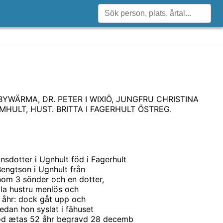
BYWÄRMA, DR. PETER I WIXIÖ, JUNGFRU CHRISTINA
MHULT, HUST. BRITTA I FAGERHULT ÖSTREG.
sdotter i Ugnhult föd i Fagerhult
Bengtson i Ugnhult från
nom 3 sönder och en dotter,
illa hustru menlös och
3 åhr: dock gåt upp och
sedan hon syslat i fähuset
 död ætas 52 åhr begravd 28 decemb