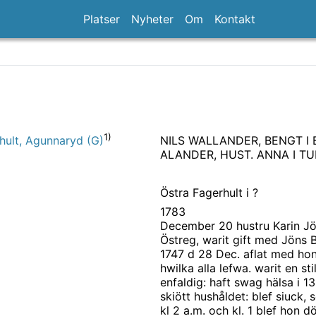
Platser
Nyheter
Om
Kontakt
1)
NILS WALLANDER, BENGT I 
hult, Agunnaryd (G)
ALANDER, HUST. ANNA I TU
Östra Fagerhult i ?
1783
December 20 hustru Karin Jön
Östreg, warit gift med Jöns 
1747 d 28 Dec. aflat med ho
hwilka alla lefwa. warit en st
enfaldig: haft swag hälsa i 1
skiött hushåldet: blef siuck, 
kl 2 a.m. och kl. 1 blef hon