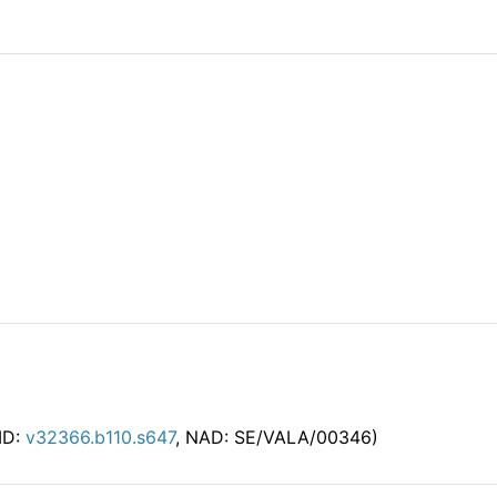
AID:
v32366.b110.s647
, NAD: SE/VALA/00346)