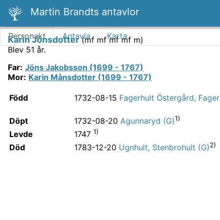
Martin Brandts antavlor
Personakt
Antavla
Karta
Karin Jönsdotter
(
mf mf mf mf m
)
Blev 51 år.
Far
:
Jöns Jakobsson (1699 - 1767)
Mor
:
Karin Månsdotter (1699 - 1767)
Född
1732-08-15
Fagerhult Östergård, Fager
1)
Döpt
1732-08-20
Agunnaryd (G)
1)
Levde
1747
2)
Död
1783-12-20
Ugnhult, Stenbrohult (G)