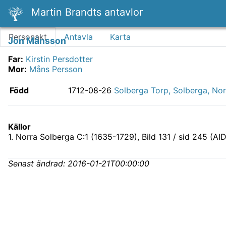
Martin Brandts antavlor
Personakt
Antavla
Karta
Jon Månsson
Far
:
Kirstin Persdotter
Mor
:
Måns Persson
Född
1712-08-26
Solberga Torp, Solberga, Nor
Källor
1
.
Norra Solberga C:1 (1635-1729)
, Bild 131 / sid 245 (AI
Senast ändrad:
2016-01-21T00:00:00