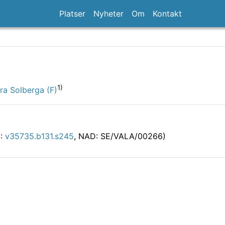
Platser
Nyheter
Om
Kontakt
1)
ra Solberga (F)
D:
v35735.b131.s245
, NAD: SE/VALA/00266)